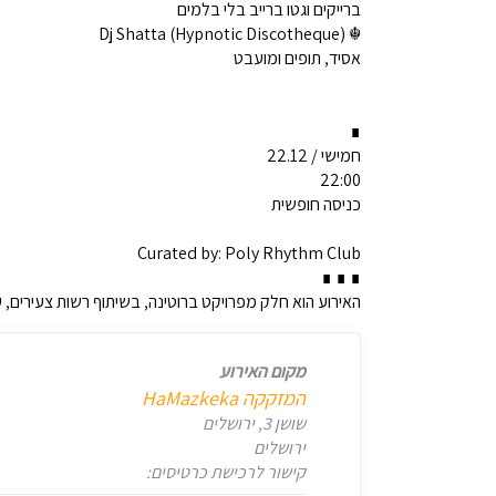
ברייקים וגטו ברייב בלי בלמים
☬ Dj Shatta (Hypnotic Discotheque)
אסיד, תופים ומועבט
∎
חמישי / 22.12
22:00
כניסה חופשית
Curated by: Poly Rhythm Club
∎ ∎ ∎
האירוע הוא חלק מפרויקט ברוטינה, בשיתוף רשות צעירים, עי
מקום האירוע
המזקקה HaMazkeka
שושן 3, ירושלים
ירושלים
קישור לרכישת כרטיסים: