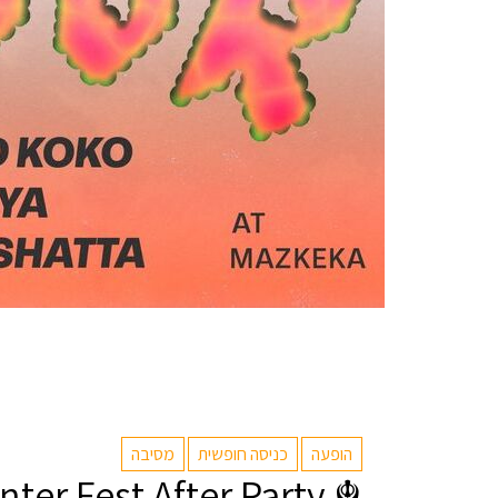
הופעה
כניסה חופשית
מסיבה
ter Fest After Party ☬