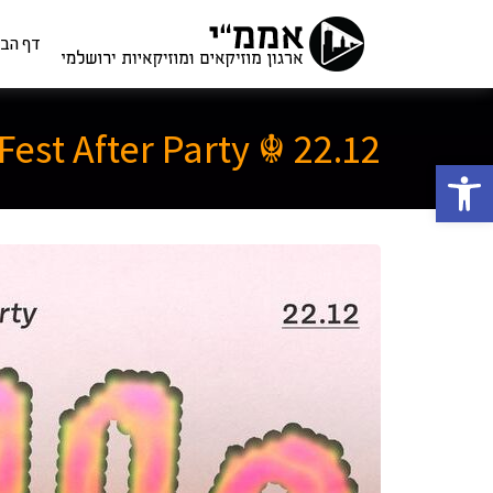
Ski
t
דף הבי
קהילת המוז
אממ
conten
est After Party ☬ 22.12
פתח סרגל נגישות