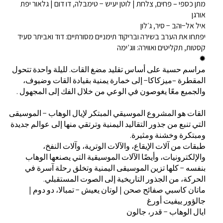
מתן כספי – פחים, צלחת | לוטן יעיש − טימבלה, דו דום | גלאור יפת
אורגן
איל אל−והב − סיר, ג׳לון
יפתחו את הערב בשירה ובריקוד תימניים מסורתיים: דוד ואביתר סעיד
קסטות, תקליטים ואווירה: ווג’ימה
✹
مراسم حسية على أساس تقليد مضغ القات. لليلة واحدة تتحول
المقطرة –ميزكاكا− إلى خمارة يمنية بقيادة القات وضيوف،
والجميع معًا يغوصون في الوعي من خلال الفك إلى المجهول .
القات هو المشروع الموسيقي المبتكر لإيال الوهاب − الموسيقى
التي تنبع من جذور التقاليد اليمنية وترتقي منها إلى عوالم جديدة
ومبتكرة وخشنة ومثيرة.
طبقات من آلات الإيقاع، والآلات الوترية، وآلات النفخ،
والإلكترونيات، وأيضًا الآلات الموسيقية التي يصنعها الوهاب
بنفسه − كلها تزين الموسيقى اليمنية وتخلق رحلة آسرة في
الحركة، من الجذور التاريخية إلى الصوت المستقبلي.
ماتان كاسبي صفائح صحن | لوتان يعيش − تمبالا، دو دوم |
جالؤور ييفيت أورغ
ايال الوهاب − قدر، جالون