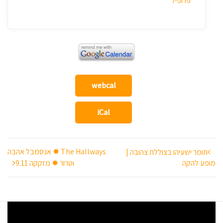
פרופיל
webcal
iCal
ניווט
The Hallways ✹ אנסמבל אהבה
תומר ישעיהו בצוללת צהובה |
מופע להקה
וטרור ✹ מזקקה 9.11