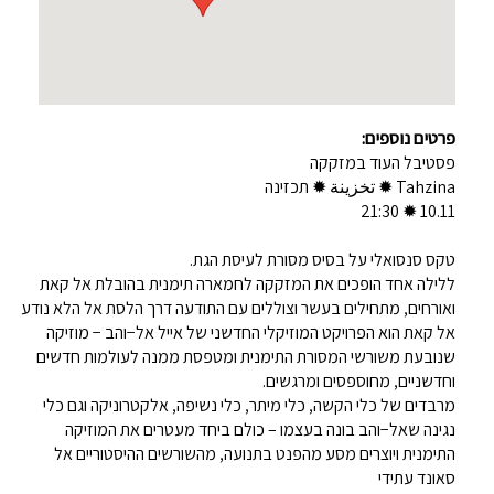
פרטים נוספים:
פסטיבל העוד במזקקה
Tahzina ✹ تخزينة ✹ תכזינה
10.11 ✹ 21:30
טקס סנסואלי על בסיס מסורת לעיסת הגת.
ללילה אחד הופכים את המזקקה לחמארה תימנית בהובלת אל קאת
ואורחים, מתחילים בעשר וצוללים עם התודעה דרך הלסת אל הלא נודע
אל קאת הוא הפרויקט המוזיקלי החדשני של אייל אל−והב − מוזיקה
שנובעת משורשי המסורת התימנית ומטפסת ממנה לעולמות חדשים
וחדשניים, מחוספסים ומרגשים.
מרבדים של כלי הקשה, כלי מיתר, כלי נשיפה, אלקטרוניקה וגם כלי
נגינה שאל−והב בונה בעצמו – כולם ביחד מעטרים את המוזיקה
התימנית ויוצרים מסע מהפנט בתנועה, מהשורשים ההיסטוריים אל
סאונד עתידי