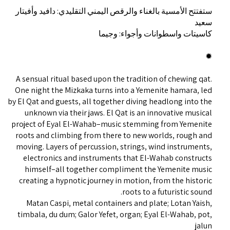
ستفتتح الأمسية بالغناء والرقص اليمني التقليدي: دافيد وأفيتار
سعيد
كاسيتات واسطوانات وأجواء: وجيما
✹
A sensual ritual based upon the tradition of chewing qat.
One night the Mizkaka turns into a Yemenite hamara, led
by El Qat and guests, all together diving headlong into the
unknown via their jaws. El Qat is an innovative musical
project of Eyal El-Wahab–music stemming from Yemenite
roots and climbing from there to new worlds, rough and
moving. Layers of percussion, strings, wind instruments,
electronics and instruments that El-Wahab constructs
himself–all together compliment the Yemenite music
creating a hypnotic journey in motion, from the historic
roots to a futuristic sound.
Matan Caspi, metal containers and plate; Lotan Yaish,
timbala, du dum; Galor Yefet, organ; Eyal El-Wahab, pot,
jalun