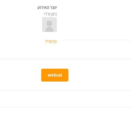
יוצר האירוע
ניצן ורדי
פרופיל
webcal