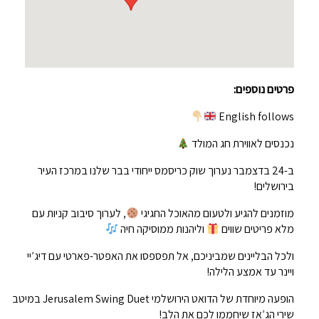
פרטים נוספים:
English follows
נכנסים לאווירת חג המולד
ב-24 בדצמבר נערוך שוק כריסמס ייחודי בבר שלנו במרכז העיר
בירושלים!
מוזמנים להגיע ולטעום מהאוכל החגיגי
, לערוך סיבוב קניות עם
מלא פריטים שווים
וליהנות ממוסיקה חיה
ולכל הבליינים שמביניכם, אל תפספסו את האפטר-פארטי עם דיג’יי
ויינר עד אמצע הלילה!
הופעה מיוחדת של הדואט הירושלמי Jerusalem Swing Duet במיטב
שירי הג’אז שיחממו לכם את הלב!