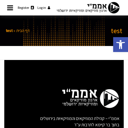
Ski
Register
Log in
t
קהילת המוזיקאים והמוזיקאיות
אממ"י
ירושלמית
conten
test
דף הבית
»
test
פתח סרגל נגישות
אממ”י – קהילת המוזיקאים והמוזיקאיות בירושלים
בתוך בר קיימא לתרבות ע”ר