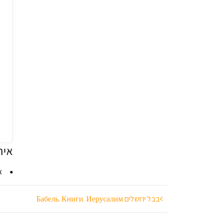
איר
א
ניווט
בבל ירושלים Бабель. Книги. Иерусалим