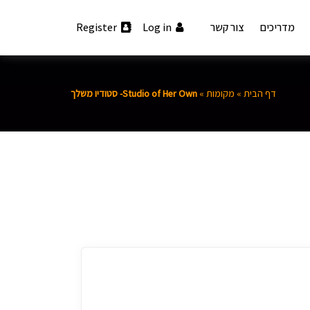
מדריכים
צור קשר
Log in
Register
דף הבית
»
מקומות
»
‎Studio of Her Own- סטודיו משלך‎