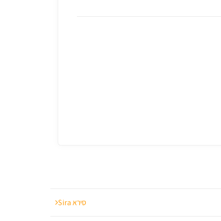
S
t
u
d
i
o
o
f
H
e
r
O
w
n
-
ס
ט
ו
ד
י
ו
מ
ש
ל
סירא Sira
ך
כ