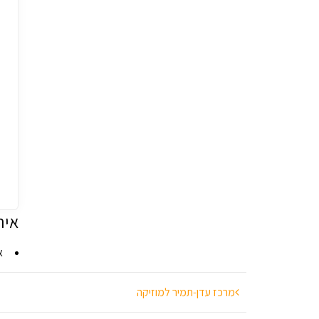
איר
א
ניווט
מרכז עדן-תמיר למוזיקה