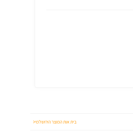
ת
י
א
ט
ר
ו
ן
י
ר
ו
ש
ל
י
ם
ד
ו
ד
מ
ר
כ
ו
ס
2
0
-
בית אות המוצר הירושלמי
י
ר
ו