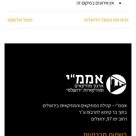
אין אירועים במיקום זה
י
ט
י
-
ניווט
בית אות המוצר הירושלמי
י
תמול שלשום
ר
ו
ש
ל
י
ם
א
י
ר
ו
ע
י
ם
אממ”י – קהילת המוזיקאים והמוזיקאיות בירושלים
בתוך בר קיימא לתרבות ע”ר
רחוב יפו 97, ירושלים
רשתות חברתיות