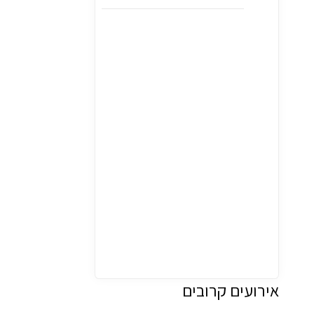
מ
ס
ע
ד
ת
ק
י
נ
ג
ג
’
ו
ר
ג
’
ס
י
נ
אירועים קרובים
מ
ה
ס