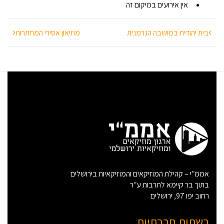
אין אירועים במיקום זה
י
ל
ת
י
ניווט
ת
מוזיאון אסירי המחתרות
נ
י
ו
ת
-
י
ר
ו
ש
ל
י
ם
א
י
ר
ו
ע
י
ם
אממ”י – קהילת המוזיקאים והמוזיקאיות בירושלים
בתוך בר קיימא לתרבות ע”ר
רחוב יפו 97, ירושלים
רשתות חברתיות