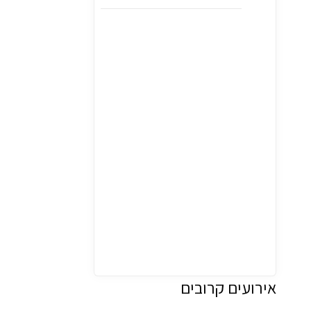
ג
י
נ
ה
ק
ה
י
ל
ת
י
ת
נ
י
ו
ת
ג
י
נ
אירועים קרובים
ה
ק
ה