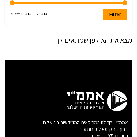
Max
Min
Price:
130 ₪
—
230 ₪
Filter
price
price
מצא את האולפן שמתאים לך
אממ”י – קהילת המוזיקאים והמוזיקאיות בירושלים
בתוך בר קיימא לתרבות ע”ר
רחוב יפו 97, ירושלים