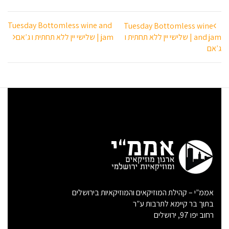
ניווט
Tuesday Bottomless wine and
Tuesday Bottomless wine
and jam | שלישי יין ללא תחתית ו
jam | שלישי יין ללא תחתית ו ג’אם
ג’אם
אממ”י – קהילת המוזיקאים והמוזיקאיות בירושלים
בתוך בר קיימא לתרבות ע”ר
רחוב יפו 97, ירושלים