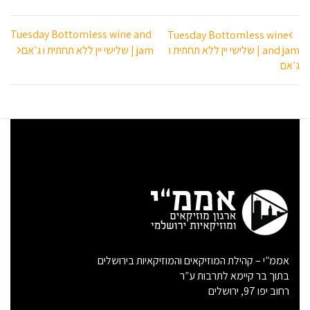
ניווט
Tuesday Bottomless wine and
Tuesday Bottomless wine
and jam | שלישי יין ללא תחתית ו
jam | שלישי יין ללא תחתית ו ג’אם
ג’אם
אממ”י – קהילת המוזיקאים והמוזיקאיות בירושלים
בתוך בר קיימא לתרבות ע”ר
רחוב יפו 97, ירושלים