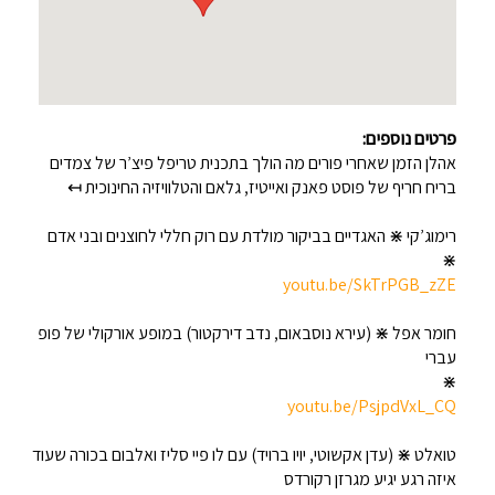
פרטים נוספים:
אהלן הזמן שאחרי פורים מה הולך בתכנית טריפל פיצ’ר של צמדים
בריח חריף של פוסט פאנק ואייטיז, גלאם והטלוויזיה החינוכית ↤
רימוג’קי ⋇ האגדיים בביקור מולדת עם רוק חללי לחוצנים ובני אדם
⋇
youtu.be/SkTrPGB_zZE
חומר אפל ⋇ (עירא נוסבאום, נדב דירקטור) במופע אורקולי של פופ
עברי
⋇
youtu.be/PsjpdVxL_CQ
טואלט ⋇ (עדן אקשוטי, יויו ברויד) עם לו פיי סליז ואלבום בכורה שעוד
איזה רגע יגיע מגרזן רקורדס