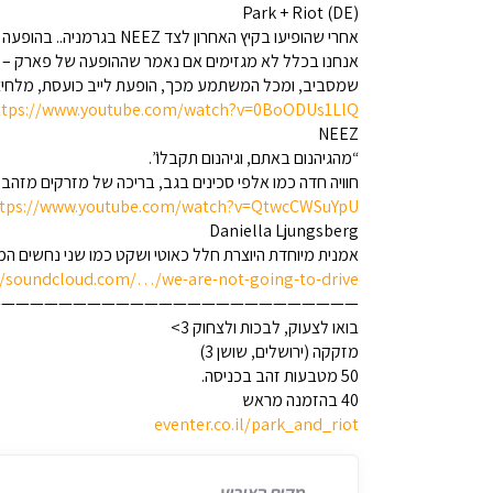
Park + Riot (DE)
אחרי שהופיעו בקיץ האחרון לצד NEEZ בגרמניה.. בהופעה אחת שורפת במיוחד – יצאנו בכוונות מובהקות לעשות הכל כדי להביא אותם לארץ.
אנחנו בכלל לא מגזימים אם נאמר שההופעה של פארק – ז
שמסביב, ומכל המשתמע מכך, הופעת לייב כועסת, מלחיצה
ttps://www.youtube.com/watch?v=0BoODUs1LlQ
NEEZ
“מהגיהנום באתם, וגיהנום תקבלו”.
חוויה חדה כמו אלפי סכינים בגב, בריכה של מזרקים מזהב
tps://www.youtube.com/watch?v=QtwcCWSuYpU
Daniella Ljungsberg
אמנית מיוחדת היוצרת חלל כאוטי ושקט כמו שני נחשים המת
//soundcloud.com/…/we-are-not-going-to-drive…
—————————————————————————-
בואו לצעוק, לבכות ולצחוק 3>
מזקקה (ירושלים, שושן 3)
50 מטבעות זהב בכניסה.
40 בהזמנה מראש
eventer.co.il/park_and_riot