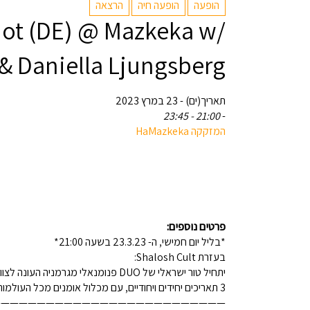
הופעה
הופעה חיה
הרצאה
Riot (DE) @ Mazkeka w/
& Daniella Ljungsberg
תאריך(ים) - 23 במרץ 2023
21:00 - 23:45
-
המזקקה HaMazkeka
פרטים נוספים:
*בליל יום חמישי, ה- 23.3.23 בשעה 21:00*
בעזרת Shalosh Cult:
יתחיל טור ישראלי של DUO פנומנאלי מגרמניה העונה לצווחה: פארק + ריוט.
3 תאריכים יחידים ויחודיים, עם מכלול אומנים מכל העולמות, שילוו בשלשלאות את צמד החיות האלה.
—————————————————————————-