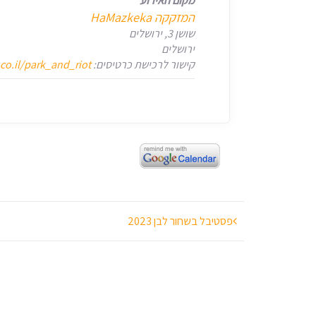
מקום האירוע
המזקקה HaMazkeka
שושן 3, ירושלים
ירושלים
קישור לרכישת כרטיסים:
.co.il/park_and_riot
ניווט
פסטיבל בשחור לבן 2023