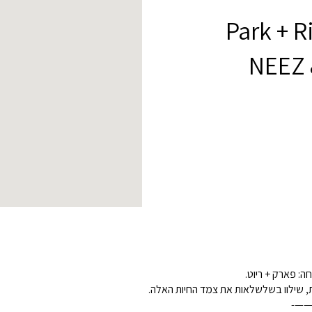
Park + 
NEEZ 
——