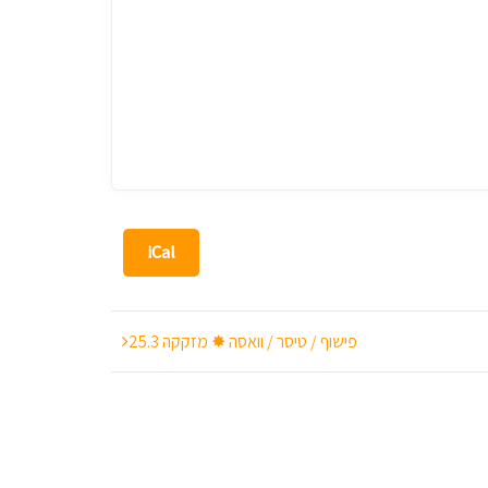
iCal
פישוף / טיסר / וואסה ✸ מזקקה 25.3