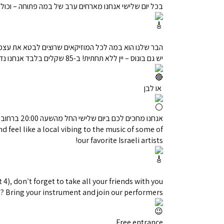
בכל יום שלישי אנחנו מארחים ערב של במה פתוחה – וכול
הבר שלנו הוא במה לכל המוזיקאים שרוצים לבטא את עצמם
יש גם בונוס – יין ללא תחתית! ב-85 שקלים בלבד אנחנו נדאג שכוס היין שלכם תישאר מלאה כל הערב, לא משנה אם אתם מעדיפים אדום
או לבן
אנחנו מחכים לכם ביום שלישי החל מהשעה 20:00 ברחוב שמאי 4
feel like a local vibing to the music of some of
our favorite Israeli artists!
4), don’t forget to take all your friends with you!
n? Bring your instrument and join our performers
Free entrance