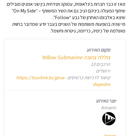
מאז זו כבר חברות בינלאומית, עמוקה ויצירתית בין שני אמנים מובילים.
שיתוף הפעולה ביניהם הניב גם את השיר המשותף – “On My Side”
שיצא באלבומו האחרון של גבע “Follow”.
מי שהיה בהופעות משותפות של השניים בעבר יודע שמדובר בחוויה
מושלמת של כימיה, כריזמה, גיטרות וחשמל.
מקום האירוע
צוללת צהובה Yellow Submarine
הרכבים 13
ירושלים
קישור לרכישת כרטיסים:
https://tourlink.to/geva-
depedro
יוצר האירוע
Amami