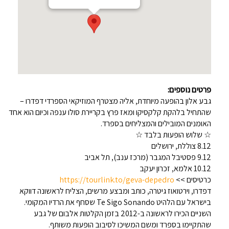
פרטים נוספים:
גבע אלון בהופעה מיוחדת, אליה מצטרף המוזיקאי הספרדי דפדרו –
שהתחיל בלהקת קלקסיקו ומאז פרץ בקריירת סולו ענפה וכיום הוא אחד
האומנים המובילים והמצליחים בספרד.
☆ שלוש הופעות בלבד ☆
8.12 צוללת, ירושלים
9.12 פסטיבל המגבר (מרכז ענב), תל אביב
10.12 אלמא, זכרון יעקב
כרטיסים >>
https://tourlink.to/geva-depedro
דפדרו, וירטואוז גיטרה, כותב ומבצע מרשים, הצליח לראשונה דווקא
בישראל עם הלהיט Te Sigo Sonando שסחף את הרדיו המקומי.
השניים הכירו לראשונה ב-2012 בזמן הקלטות אלבום של גבע
שהתקיימו בספרד ומשם המשיכו לסיבוב הופעות משותף.