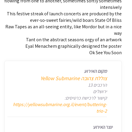
flowing from one to another, sometimes softly sometimes
intensively
This festive streak of launch concerts are produced by the
ever-so-sweet fairies/wild boars State Of Bliss
Raw Tapes as an all-seeing entity, like Mordor but in a nice
way
Tant on the abstract seasons orgy of an artwork
Eyal Menachem graphically designed the poster
Ok See You Soon
מקום האירוע
צוללת צהובה Yellow Submarine
הרכבים 13
ירושלים
קישור לרכישת כרטיסים:
https://yellowsubmarine.org.il/event/buttering-
trio-2
יוצר האירוע