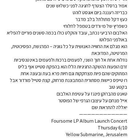
אמיר ברסלר הצטרף לחגיגה לפני כשלוש שנים
כבריזה רעננה ביום אוגסט לוהט
כעץ דקל מתולתל בלב מדבר
כשפריץ של מי ורדים בטמפל לחלוחי
האלבום הרביעי נכתב, עובד והוקלט כולו בכמה סשנים פוריים להפליא
באולפני הפלוטו
הוא מגלם את החווייה האנושית על כל גווניה – המרגשת, הפסיכוטית,
המרטיטה, המדוכאת
נוזלות אחת אל תוך השני, לפעמים ברכות ולפעמים באינטנסיביות
זרם הופעות ההשקה החגיגיות הללו הוא בהפקת סטייט אוף בליס
המתוקים שהם פיות מצחקקות וגם חיות פרא בעת ובעונה אחת
רו טייפס כיישות מסתורית המתבוננת מרחוק, קצת סטייל מורדור אבל
בקטע טוב
טאנט מהברוקן פינגז על עטיפת האלבום
אייל מנחם על עיצובו הגרפי של הפוסטר
יאללה להתראות שם
————————————
Foursome LP Album Launch Concert
Thursday 6/10
Yellow Submarine, Jerusalem