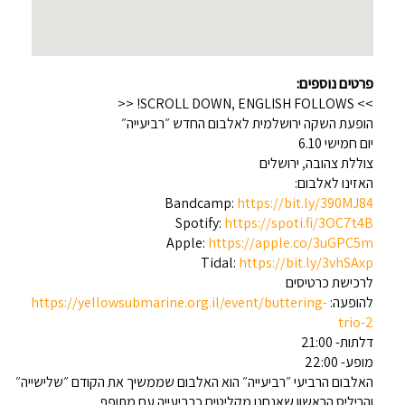
פרטים נוספים:
>> SCROLL DOWN, ENGLISH FOLLOWS! <<
הופעת השקה ירושלמית לאלבום החדש ״רביעייה״
יום חמישי 6.10
צוללת צהובה, ירושלים
האזינו לאלבום:
Bandcamp:
https://bit.ly/390MJ84
Spotify:
https://spoti.fi/3OC7t4B
Apple:
https://apple.co/3uGPC5m
Tidal:
https://bit.ly/3vhSAxp
לרכישת כרטיסים
להופעה:
https://yellowsubmarine.org.il/event/buttering-
trio-2
דלתות- 21:00
מופע- 22:00
האלבום הרביעי ״רביעייה״ הוא האלבום שממשיך את הקודם ״שלישייה״
והריליס הראשון שאנחנו מקליטים כרביעייה עם מתופף