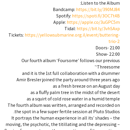
Listen to the Album:
Bandcamp:
https://bit.ly/390MJ84
Spotify:
https://spoti.fi/3OC7t4B
Apple:
https://apple.co/3uGPC5m
Tidal:
https://bit.ly/3vhSAxp
Tickets:
https://yellowsubmarine.org.il/event/buttering-
trio-2
Doors- 21:00
Show- 22:00
Our fourth album ‘Foursome’ follows our previous
‘Threesome’
and it is the 1st full collaboration with a drummer
Amir Bresler joined the party around three years ago
as a fresh breeze on an August day
as a fluffy palm tree in the midst of the desert
as a squirt of cold rose water in a humid temple
The fourth album was written, arranged and recorded on
the spot in a few super fertile session at Pluto Studios.
It portrays the human experience in all its’ shades – the
moving, the psychotic, the titillating and the depressing –