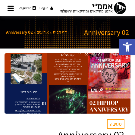
Ski
Register
Log in
t
קהילת המוזיקאים והמוזיקאיות
אממ"י
ירושלמית
conten
02 Anniversary
דף הבית
»
אירועים
»
02 Anniversary
פתח סרגל נגישות
מסיבה
02 Anniversary