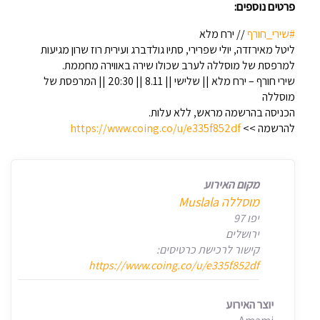
פרטים נוספים:
#שירי_חורף
// ירח מלא
ליטל מאירזדה, יולי שפרירי, סתיו גולדברג ועירית רוז שרון מגיעות
למרפסת של מוסללה לערב שכולו שירה באווירה מחממת.
שירי חורף – ירח מלא || שלישי || 8.11 || 20:30 || המרפסת של
מוסללה
הכניסה בהרשמה מראש, ללא עלות.
להרשמה >>
https://www.coing.co/u/e335f852df
מקום האירוע
יפו 97
ירושלים
קישור לרכישת כרטיסים:
https://www.coing.co/u/e335f852df
יוצר האירוע