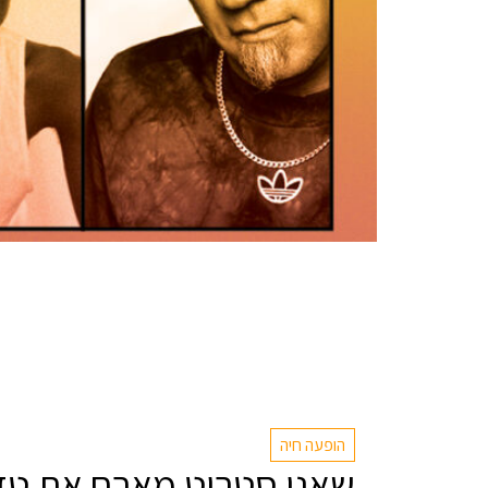
הופעה חיה
שאנן סטריט מארח את טדי