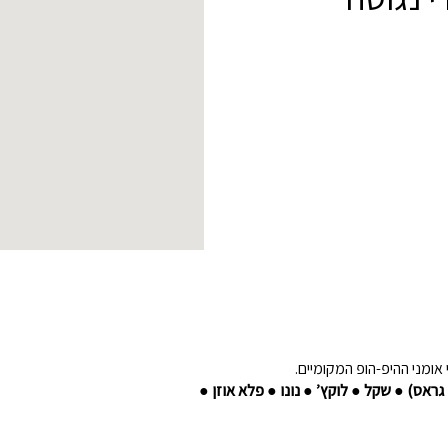
אומני ההיפ-הופ המקומיים.
גראס) ● שקל ● לוקץ’ ● נונו ● פלא אוזן ●