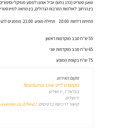
שאנן סטריט (הדג נחש) יוביל אותנו למסע מוזיקלי וסיפורי
בין הרחוב לאולמות התרבות הגדולים, בין מחאה למיינסטר
פתיחת דלתות: 20:00 תחילת מופע: 21:00. מוזמנים להגיע מוקדם וליהנות מהמטבח האיכותי: חלבי-צמחוני-טבעוני כשר ומבר האלכוהול העשיר במקום!
55 ש”ח סבב מוקדמות ראשון
65 ש”ח סבב מוקדמות שני
75 ש”ח בקופת המופע
מקום האירוע
‏נוקטורנו לייב Nocturno Live‏
בצלאל 7, ירושלים
ירושלים
קישור לרכישת כרטיסים:
eventer.co.il/hkvt7