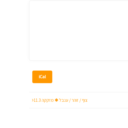
iCal
צוף / זוהר / ענבל ✱ מזקקה 11.3