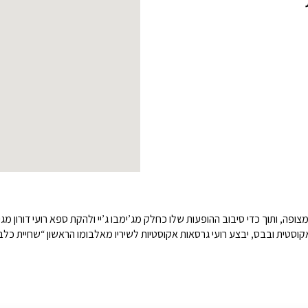
ופה, ותוך כדי סיבוב ההופעות שלו כחלק מג’ימבו ג’יי ולהקת ספא רועי דורון 
רה אקוסטית ובבס, יבצע רועי גרסאות אקוסטיות לשיריו מאלבומו הראשון “שחיית כל