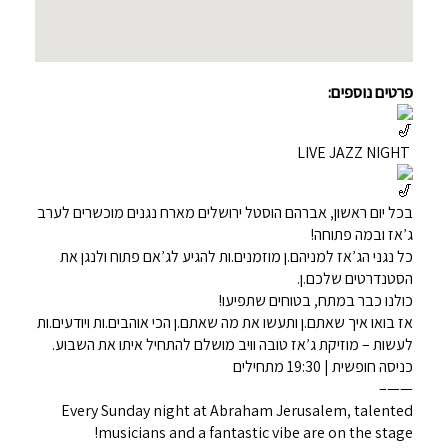
פרטים נוספים:
LIVE JAZZ NIGHT
בכל יום ראשון, אברהם הוסטל ירושלים מארח נגנים מוכשרים לערב
ג’אז ובמה פתוחה!
כל נגני הג’אז למניהם.ן מוזמנים.ות להגיע לג’אם פתוח ולנגן את
הסטנדרטים שלכם.ן.
כולנו כבר במתח, בטוחים שתפיעו!
אז בואו איך שאתם.ן ותעשו את מה שאתם.ן הכי אוהבים.ות ויודעים.ות
לעשות – מוזיקת ג’אז טובה וויב מושלם להתחיל איתו את השבוע.
כניסה חופשית | 19:30 מתחילים
——–
Every Sunday night at Abraham Jerusalem, talented
musicians and a fantastic vibe are on the stage!