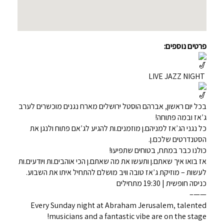
פרטים נוספים:
LIVE JAZZ NIGHT
בכל יום ראשון, אברהם הוסטל ירושלים מארח נגנים מוכשרים לערב
ג’אז ובמה פתוחה!
כל נגני הג’אז למניהם.ן מוזמנים.ות להגיע לג’אם פתוח ולנגן את
הסטנדרטים שלכם.ן.
כולנו כבר במתח, בטוחים שתפיעו!
אז בואו איך שאתם.ן ותעשו את מה שאתם.ן הכי אוהבים.ות ויודעים.ות
לעשות – מוזיקת ג’אז טובה וויב מושלם להתחיל איתו את השבוע.
כניסה חופשית | 19:30 מתחילים
——–
Every Sunday night at Abraham Jerusalem, talented
musicians and a fantastic vibe are on the stage!