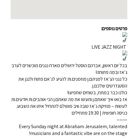
פרטים נוספים:
LIVE JAZZ NIGHT
בכל יום ראשון, אברהם הוסטל ירושלים מארח נגנים מוכשרים לערב
ג’אז ובמה פתוחה!
כל נגני הג’אז למניהם.ן מוזמנים.ות להגיע לג’אם פתוח ולנגן את
הסטנדרטים שלכם.ן.
כולנו כבר במתח, בטוחים שתפיעו!
אז בואו איך שאתם.ן ותעשו את מה שאתם.ן הכי אוהבים.ות ויודעים.ות
לעשות – מוזיקת ג’אז טובה וויב מושלם להתחיל איתו את השבוע.
כניסה חופשית | 19:30 מתחילים
——–
Every Sunday night at Abraham Jerusalem, talented
musicians and a fantastic vibe are on the stage!