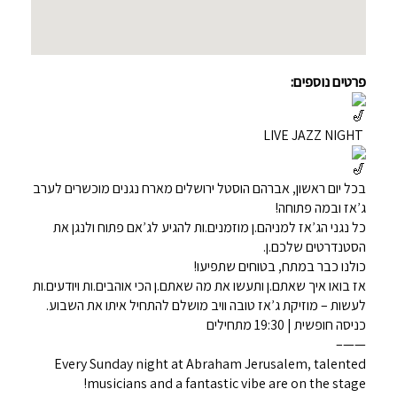
פרטים נוספים:
LIVE JAZZ NIGHT
בכל יום ראשון, אברהם הוסטל ירושלים מארח נגנים מוכשרים לערב
ג’אז ובמה פתוחה!
כל נגני הג’אז למניהם.ן מוזמנים.ות להגיע לג’אם פתוח ולנגן את
הסטנדרטים שלכם.ן.
כולנו כבר במתח, בטוחים שתפיעו!
אז בואו איך שאתם.ן ותעשו את מה שאתם.ן הכי אוהבים.ות ויודעים.ות
לעשות – מוזיקת ג’אז טובה וויב מושלם להתחיל איתו את השבוע.
כניסה חופשית | 19:30 מתחילים
——–
Every Sunday night at Abraham Jerusalem, talented
musicians and a fantastic vibe are on the stage!