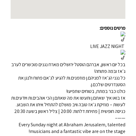
פרטים נוספים:
LIVE JAZZ NIGHT
בכל יום ראשון, אברהם הוסטל ירושלים מארח נגנים מוכשרים לערב
ג’אז ובמה פתוחה!
כל נגני הג’אז למניהם.ן מוזמנים.ות להגיע לג’אם פתוח ולנגן את
הסטנדרטים שלכם.ן.
כולנו כבר במתח, בטוחים שתפיעו!
אז בואו איך שאתם.ן ותעשו את מה שאתם.ן הכי אוהבים.ות ויודעים.ות
לעשות – מוזיקת ג’אז טובה וויב מושלם להתחיל איתו את השבוע.
כניסה חופשית | פתיחת דלתות: 20:00 | צליל ראשון בשעה 20:30
——–
Every Sunday night at Abraham Jerusalem, talented
musicians and a fantastic vibe are on the stage!