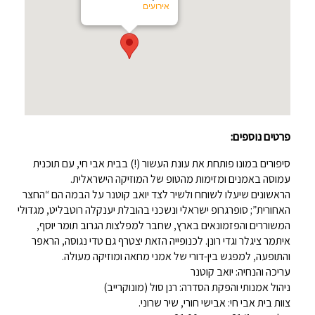
אירועים
פרטים נוספים:
סיפורים במונו פותחת את עונת העשור (!) בבית אבי חי, עם תוכנית
עמוסה באמנים ומזימות מהטופ של המוזיקה הישראלית.
הראשונים שיעלו לשוחח ולשיר לצד יואב קוטנר על הבמה הם “החצר
האחורית”; סופרגרופ ישראלי ונשכני בהובלת יענקלה רוטבליט, מגדולי
המשוררים והפזמונאים בארץ, שחבר למפלצות הגרוב תומר יוסף,
איתמר ציגלר וגדי רונן. לכנופייה הזאת יצטרף גם טדי נגוסה, הראפר
והתופעה, למפגש בין-דורי של אמני מחאה ומוזיקה מעולה.
עריכה והנחיה: יואב קוטנר
ניהול אמנותי והפקת הסדרה: רנן סול (מונוקרייב)
צוות בית אבי חי: אבישי חורי, שיר שרוני.