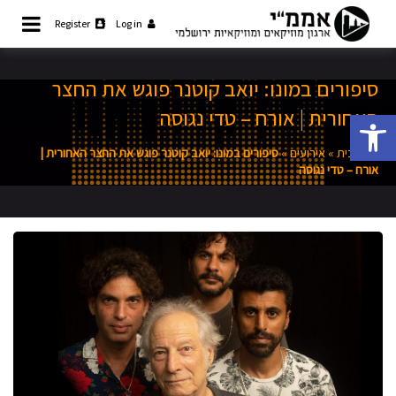
Ski
Register
Log in
t
קהילת המוזיקאים והמוזיקאיות
אממ"י
ירושלמית
conten
סיפורים במונו: יואב קוטנר פוגש את החצר
האחורית | אורח – טדי נגוסה
פתח סרגל נגישות
דף הבית
»
אירועים
»
סיפורים במונו: יואב קוטנר פוגש את החצר האחורית |
אורח – טדי נגוסה