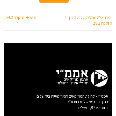
ניווט
דניאלה תורג’מן / גלעד לוין ☾
שאיי ✚ מזקקה 4.3
מזקקה 28.2
אממ”י – קהילת המוזיקאים והמוזיקאיות בירושלים
בתוך בר קיימא לתרבות ע”ר
רחוב יפו 97, ירושלים