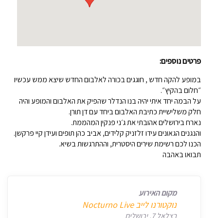
פרטים נוספים:
במופע להקה חדש , חוגגים בכורה לאלבום החדש שיצא ממש עכשיו
״חלום בהקיץ״.
על הבמה יחד איתי יהיה בנו הנדלר שהפיק את האלבום והמופע והיה
חלק משלישיית כתיבת האלבום ביחד עם דן תורן.
נארח בירושלים אהובתי את ג׳ני פנקין המהממת.
והנגנים הגאונים עידו זלזניק קלידים, אביב כהן תופים ועידן קיי פרקשן.
הכנו לכם רשימת שירים היסטרית, וההתרגשות בשיא.
תבואו באהבה
מקום האירוע
‏נוקטורנו לייב Nocturno Live‏
בצלאל 7, ירושלים