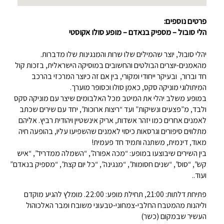
פרטים נוספים:
הלי סובול – מספיק בנאדם –
מופע סולו אקוסטי
יהלי סובול, יוצר שהמילים שלו שרות והמנגינות שלו מדברות.
מהאמנים-יוצרים הבולטים והחשובים במוסיקה הישראלית, בזכות קול
חד וברור, ובעיקר ייחודי ומקורי, בין אם זה כיוצר המרכזי בהרכב
המיתולוגי מוניקה סקס, כאמן סולו וכסופר מוערך.
במופע משלב יהלי את המיטב מכל האלבומים שיצר עם מוניקה סקס
ולבד, מ”פצעים ונשיקות” ועד “ריצות ארוכות”, יחד עם שירים שכתב
לאמנים אחרים כמו יזהר אשדות, אריק אינשטיין ויהודית רביץ. אליהם
מתלווים סיפורים וגרסאות כיסוי לאמנים שהשפיעו עליו, בהופעה חיה
מאוד, דינמית, משתנה ותמיד חד פעמית!
בין השירים שיבוצעו במופע: “מכה אפורה”, “השמלה ממדריד”, “איש
קש”, “סוס”, “שנים חסומות”, “מנגינה”, “כל יום קצת”, “מספיק בנאדם”
ועוד..
פתיחת דלתות: 21:00, תחילת מופע: 22:00. מומלץ להגיע מוקדם
וליהנות מהמטבח החלבי-צמחוני-טבעוני משובח ומבר האלכוהול
העשיר שבמקום (כשר)