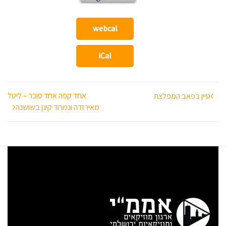
webcal
iCal
ניווט
אחד קפה אחד סוכר – ליטל
טיין בפאב המפלצת
מאירזדה ונמרוד קינן בשושנה