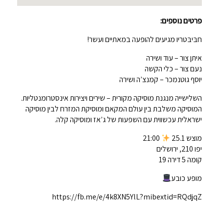
פרטים נוספים:
חבּיבּטריו מגיעים להופעה במאתיים ועשר!
איתן צור – עוד ושירה
נעם צור – כלי הקשה
יוסף גוטנמכר – קמנצ’ה ושירה
השלישייה מנגנת מוסיקה מקורית – שירים ויצירות אינסטרומנטליות.
המוסיקה משלבת בין עולם המקאם ומוסיקת המזרח לבין מוסיקה
ישראלית עכשווית עם השפעות של ג’אז ומוסיקה קלה.
מוצש 25.1
21:00
יפו 210, ירושלים
קומה 5 דירה 19
מופע כובע
https://fb.me/e/4k8XN5YlL?mibextid=RQdjqZ