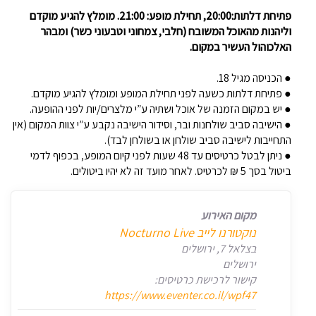
פתיחת דלתות:20:00, תחילת מופע: 21:00. מומלץ להגיע מוקדם
וליהנות מהאוכל המשובח (חלבי, צמחוני וטבעוני כשר) ומבהר
האלכוהול העשיר במקום.
● הכניסה מגיל 18.
● פתיחת דלתות כשעה לפני תחילת המופע ומומלץ להגיע מוקדם.
● יש במקום הזמנה של אוכל ושתיה ע”י מלצרים/יות לפני ההופעה.
● הישיבה סביב שולחנות ובר, וסידור הישיבה נקבע ע”י צוות המקום (אין
התחייבות לישיבה סביב שולחן או בשולחן לבד).
● ניתן לבטל כרטיסים עד 48 שעות לפני קיום המופע, בכפוף לדמי
ביטול בסך 5 ₪ לכרטיס. לאחר מועד זה לא יהיו ביטולים.
מקום האירוע
‏נוקטורנו לייב Nocturno Live‏
בצלאל 7, ירושלים
ירושלים
קישור לרכישת כרטיסים:
https://www.eventer.co.il/wpf47