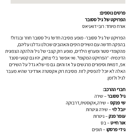
פרטים נוספים:
הפרויקט של גיל ססובר
אורח מיוחד: רובי דואניאס
הפרויקט של גיל ססובר- מופע מסיבה חדש! גיל ססובר חוזר ובגדול!
בהפקה חדשה עם השירים היפים והאהובים שכולנו גדלנו עליהם,
מהקומדי סטור ומערוץ הילדים, מופע רוק קצבי של גיל והלהקה הצפונית
הדינמית- “הפרויקט המקומי”. ואי אפשר בלי צחוק, יהיו גם קטעי סטנד
אפ, דמויות וסיפורים מרגשים על אז והיום. גם מי שלא גדל על השירים
האלה לא יוכל להפסיק לזוז. מסיבת רוק אקסטרה אורדינר שהיא מעבר
לגיל ולזמן.
חברי ההרכב:
גיל ססובר
– שירה
שי פנקס
– שירה,אקוסטית,דרבוקה
יובל לוי
– שירה וגיטרות
עופר פנק
– גיטרות
אור חייט
– בס
גידי פרסקו
– תופים