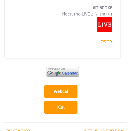
יוצר האירוע
נוקטורנו לייב Nocturno LIVE
פרופיל
webcal
iCal
נעם רותם במופע חדש
דפנה ארמוני