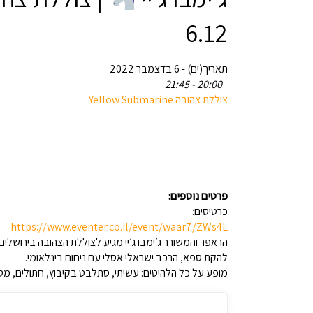
6.12
תאריך(ים) - 6 בדצמבר 2022
20:00 - 21:45
-
צוללת צהובה Yellow Submarine
פרטים נוספים:
כרטיסים:
https://www.eventer.co.il/event/waar7/ZWs4L
הראפר והמשורר ג׳ימבו ג׳יי מגיע לצוללת הצהובה בירושל
להקת ספא, הרכב ישראלי אסלי עם ניחוח בינלאומי.
מופע על כל הלהיטים: עשיתי, סתלבט בקיבוץ, חתולים, מטקות