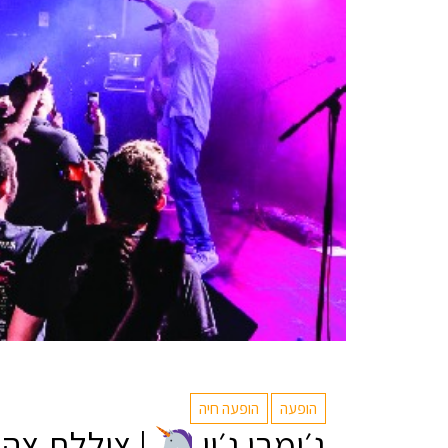
הופעה
הופעה חיה
ג׳ימבו ג׳יי
| צוללת צהו