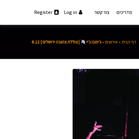
מדריכים
צור קשר
Log in
Register
דף הבית
»
אירועים
»
ג׳ימבו ג׳יי
| צוללת צהובה ירושלים | 6.12