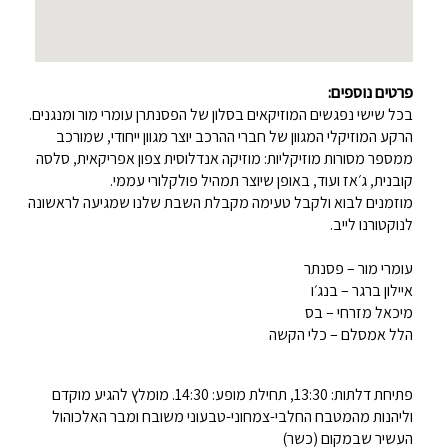
פרטים נוספים:
בכל שישי נפגשים המוזיקאים בסלון של הפסנתרן עומרי מור ומנגנים.
הרקע המוזיקלי המגוון של חברי ההרכב יוצר מגוון ייחודי, שמורכב
ממספר מסורות מוזיקליות: מוזיקה אנדלוסית צפון אפריקאית, סלסה
קובנית, ג׳אז ועוד, באופן שיוצר תמהיל פולקלורי עממי.
מוזמנים לבוא ולקבל טעימה מקבלת השבת שלנו שמגיעה לראשונה
לנוקטורנו לייב.
עומרי מור – פסנתר
איילון ברגר – בנג׳ו
מיכאל מזרחי – בס
הלל אמסלם – כלי הקשה
פתיחת דלתות: 13:30, תחילת מופע: 14:30. מומלץ להגיע מוקדם
וליהנות מהמטבח החלבי-צמחוני-טבעוני משובח ומבר האלכוהול
העשיר שבמקום (כשר)