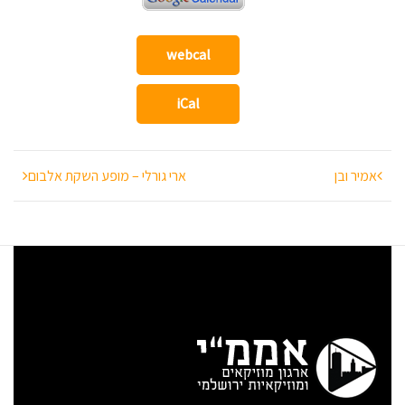
webcal
iCal
ניווט
אמיר ובן
ארי גורלי – מופע השקת אלבום