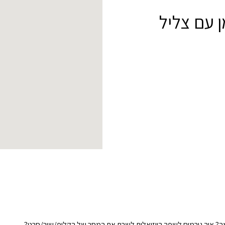
נת אמן עם צליל
למה? איך גורמים לשפה הויזואלית לשרת את המסר של הקליפ/שיר/סרט?