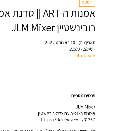
הופעה
אמנות ה-ART || סד
רובינשטיין JLM Mixer
תאריך(ים) - 10 באוגוסט 2022
18:45 - 21:00
-
Jlm spark
פרטים נוספים:
JLM Mixer
אומנות ה-ART עם צליל רובינשטיין
https://tickchak.co.il/31367
איך עושים ארט וסטיילינג טוב? איך בונים דמות מול המצ