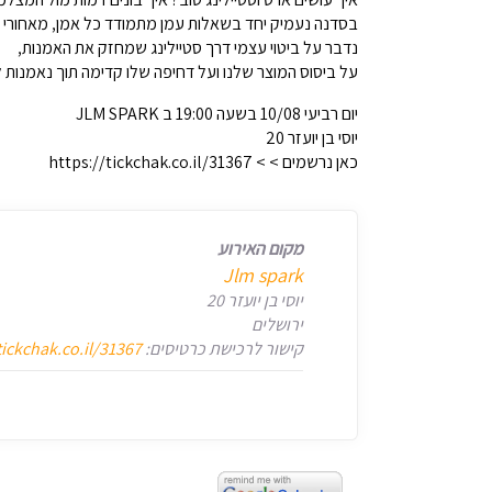
בסדנה נעמיק יחד בשאלות עמן מתמודד כל אמן, מאחורי
נדבר על ביטוי עצמי דרך סטיילינג שמחזק את האמנות,
על ביסוס המוצר שלנו ועל דחיפה שלו קדימה תוך נאמנות 
יום רביעי 10/08 בשעה 19:00 ב JLM SPARK
יוסי בן יועזר 20
כאן נרשמים > > https://tickchak.co.il/31367
מקום האירוע
Jlm spark
יוסי בן יועזר 20
ירושלים
קישור לרכישת כרטיסים:
tickchak.co.il/31367